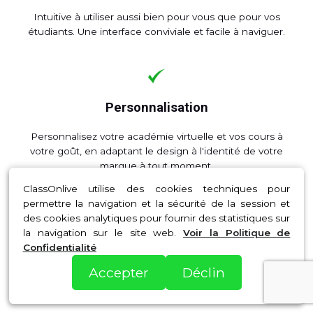
Intuitive à utiliser aussi bien pour vous que pour vos
étudiants. Une interface conviviale et facile à naviguer.
Personnalisation
Personnalisez votre académie virtuelle et vos cours à
votre goût, en adaptant le design à l'identité de votre
marque à tout moment.
ClassOnlive utilise des cookies techniques pour
permettre la navigation et la sécurité de la session et
des cookies analytiques pour fournir des statistiques sur
la navigation sur le site web.
Voir la Politique de
Diversité de contenus
Confidentialité
Accepter
Déclin
Vidéos, podcasts, documents (pdf, word excel), sessions
en direct, liens interactifs, etc..