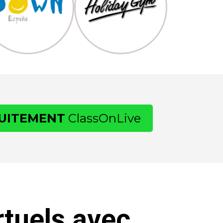
UITEMENT
ClassOnLive
tuels avec