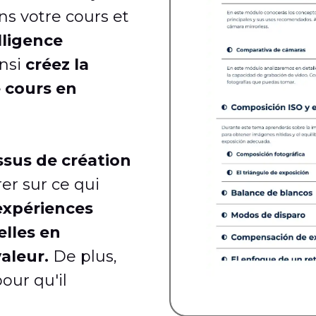
s votre cours et
lligence
insi
créez la
 cours en
ssus de création
er sur ce qui
 expériences
lles en
valeur.
De plus,
our qu'il