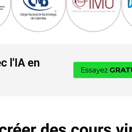
c l'IA en
Essayez
GRAT
réer des cours vir