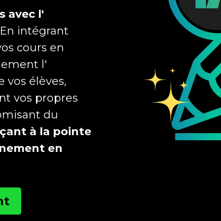
 avec l'
En intégrant
 vos cours en
lement l'
 vos élèves,
nt vos propres
nomisant du
çant à la pointe
gnement en
nt