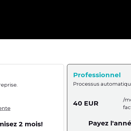
Professionnel
Processus automatique
reprise.
/m
40 EUR
fa
ente
Payez l'ann
isez 2 mois!