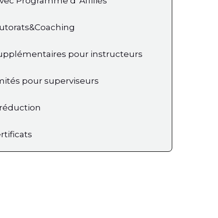
avec Programme d' Affiliés
utorats&Coaching
upplémentaires pour instructeurs
mités pour superviseurs
réduction
tificats