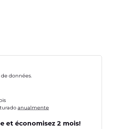
 de données.
ois
cturado
anualmente
ée et économisez 2 mois!