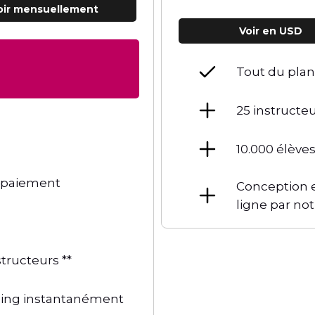
Voir mensuellement
Voir en USD
Tout du pla
25 instructe
10.000 élèves
e paiement
Conception e
ligne par no
tructeurs **
ming instantanément