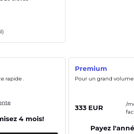
l)
Premium
e rapide .
Pour un grand volume
ente
/m
333 EUR
fa
misez 4 mois!
Payez l'ann