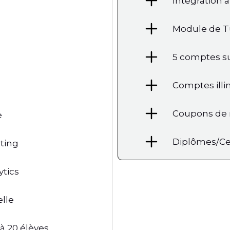
Intégration 
Module de T
5 comptes s
Comptes illi
Coupons de 
e
Diplômes/Cer
ting
ytics
elle
à 20 élèves