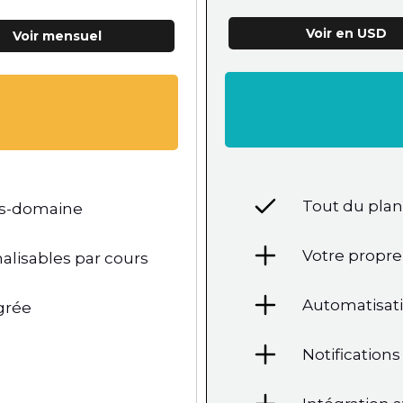
Voir en USD
Voir mensuel
Tout du pla
us-domaine
Votre propr
alisables par cours
Automatisat
grée
Notification