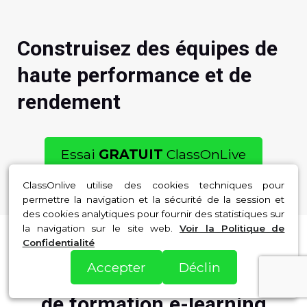
Construisez des équipes de
haute performance et de
rendement
Essai
GRATUIT
ClassOnLive
ClassOnlive utilise des cookies techniques pour
permettre la navigation et la sécurité de la session et
des cookies analytiques pour fournir des statistiques sur
la navigation sur le site web.
Voir la Politique de
Confidentialité
Boostez la performance de
Accepter
Déclin
votre équipe avec le logiciel
de formation e-learning