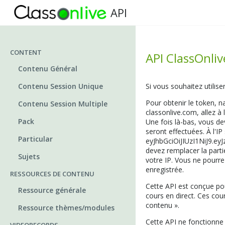
API
CONTENT
API ClassOnliv
Contenu Général
Contenu Session Unique
Si vous souhaitez utilis
Pour obtenir le token, 
Contenu Session Multiple
classonlive.com
, allez à
Pack
Une fois là-bas, vous dev
seront effectuées. À l'I
Particular
eyJhbGciOiJIUzI1NiJ9.e
devez remplacer la parti
Sujets
votre IP. Vous ne pourre
enregistrée.
RESSOURCES DE CONTENU
Cette API est conçue pou
Ressource générale
cours en direct. Ces co
contenu ».
Ressource thèmes/modules
Cette API ne fonctionne