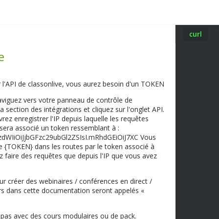
curl
e
er l'API de classonlive, vous aurez besoin d'un TOKEN
naviguez vers votre panneau de contrôle de
 la section des intégrations et cliquez sur l'onglet API.
rez enregistrer l'IP depuis laquelle les requêtes
P sera associé un token ressemblant à :
yJzdWIiOiJjbGFzc29ubGl2ZSIsI.mRhdGEiOiJ7XC Vous
e {TOKEN} dans les routes par le token associé à
z faire des requêtes que depuis l'IP que vous avez
r créer des webinaires / conférences en direct /
urs dans cette documentation seront appelés «
 pas avec des cours modulaires ou de pack.