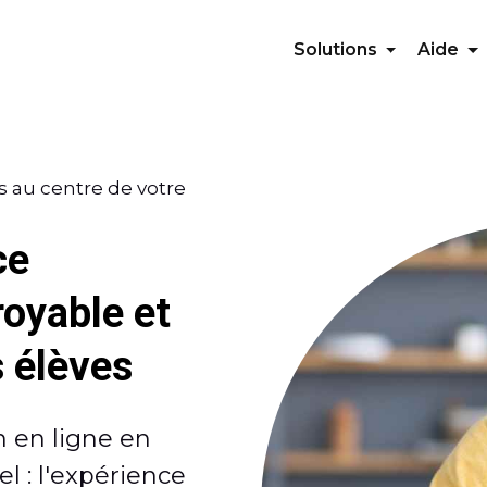
Solutions
Aide
s au centre de votre
ce
royable et
s élèves
n en ligne en
l : l'expérience