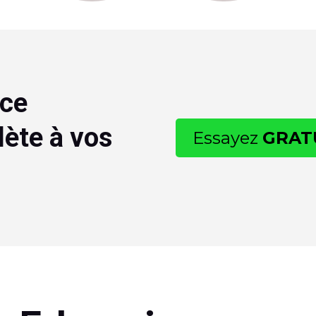
nce
ète à vos
Essayez
GRAT