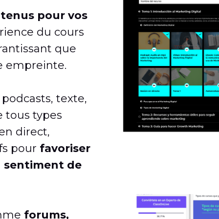
ntenus pour vos
érience du cours
rantissant que
e empreinte.
 podcasts, texte,
e tous types
en direct,
ifs pour
favoriser
n sentiment de
omme
forums,