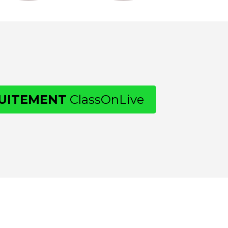
UITEMENT
ClassOnLive