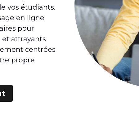
de vos étudiants.
sage en ligne
aires pour
 et attrayants
nement centrées
otre propre
nt