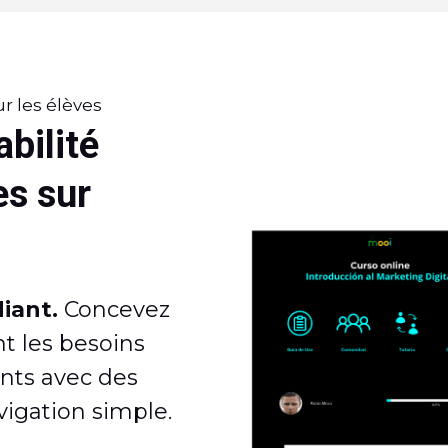
r les élèves
abilité
es sur
iant.
Concevez
t les besoins
nts avec des
vigation simple.