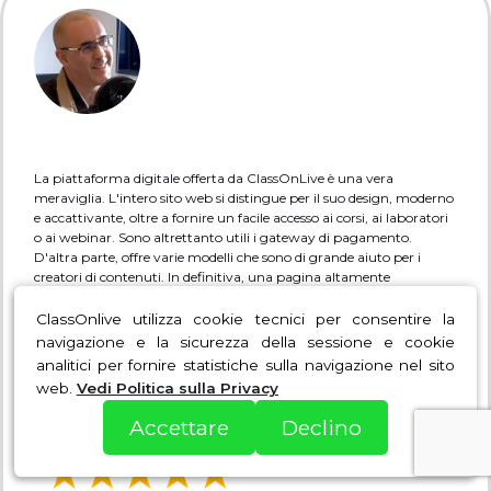
La piattaforma digitale offerta da ClassOnLive è una vera
meraviglia. L'intero sito web si distingue per il suo design, moderno
e accattivante, oltre a fornire un facile accesso ai corsi, ai laboratori
o ai webinar. Sono altrettanto utili i gateway di pagamento.
D'altra parte, offre varie modelli che sono di grande aiuto per i
creatori di contenuti. In definitiva, una pagina altamente
raccomandata per i corsi e-learning.
ClassOnlive utilizza cookie tecnici per consentire la
Denkô Mesa
navigazione e la sicurezza della sessione e cookie
Mittente
analitici per fornire statistiche sulla navigazione nel sito
denkomesa.classonlive.com
web.
Vedi Politica sulla Privacy
Accettare
Declino