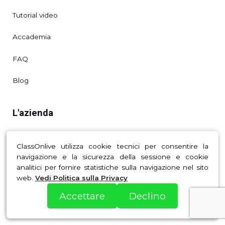
Tutorial video
Accademia
FAQ
Blog
L'azienda
Home
ClassOnlive utilizza cookie tecnici per consentire la
navigazione e la sicurezza della sessione e cookie
Chi siamo
analitici per fornire statistiche sulla navigazione nel sito
web.
Vedi Politica sulla Privacy
Partners e Affiliati
Accettare
Declino
Legale