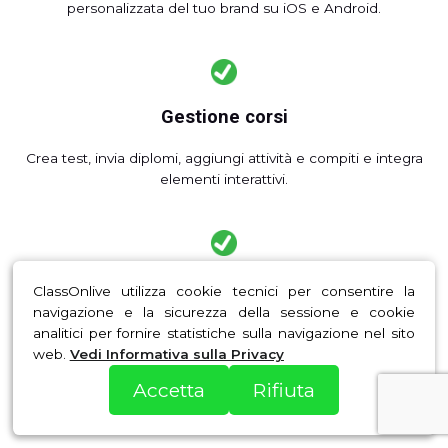
personalizzata del tuo brand su iOS e Android.
Gestione corsi
Crea test, invia diplomi, aggiungi attività e compiti e integra
elementi interattivi.
Gestione studenti
ClassOnlive utilizza cookie tecnici per consentire la
navigazione e la sicurezza della sessione e cookie
Tieni sotto controllo l’accesso ai corsi e la gestione dei tuoi
analitici per fornire statistiche sulla navigazione nel sito
studenti e dei loro progressi.
web.
Vedi Informativa sulla Privacy
Accetta
Rifiuta