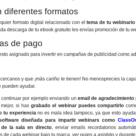
 diferentes formatos
lquier formato digital relacionado con el
tema de tu webinario
ada descarga de tu ebook gratuito les envías promoción de tu w
ias de pago
sto asignado para invertir en campañas de publicidad como a
cercanos y que ¡más cariño te tienen! No menosprecies la capa
te pueden ayudar.
 continuar por ejemplo enviando un
email de agradecimiento 
 mejor, si has
grabado el webinar puedes compartirlo
como
 tu experiencia
no es mala idea tampoco, ya que esto ayuda a 
software diseñada para impartir webinars como
ClassO
de la sala en directo
, enviar emails recordatorios autom
es de cada webinar bajo tu marca, ver quien a asistido y duran