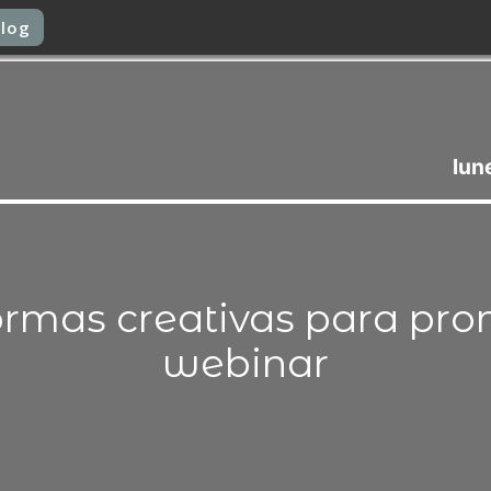
l blog
lun
formas creativas para pr
webinar