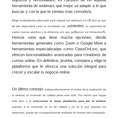
herramienta de webinars que mejor se adapte a lo que
buscas y con la que te sientas más comodo/a.
s
Elegir la plataforma adecuada para impartir tus webinars no e
fácil ya que
sistentes
de ella dependerá como te recordarán tus a
, tu capacidad de
s
s.
captar nuevos alumnos y la eficiencia con que ge
tionas tus formacione
Hemos visto que tiene mucha opciones, desde
herramientas generales como Zoom o Google Meet a
herramientas especializadas como ClassOnLive, que
ofrecen funcionalidades avanzadas para creadores de
cursos online. En definitiva, prueba, compara y elige la
plataforma que te ofrezca una solución integral para
crecer y escalar tu negocio online.
Un último consejo:
independientemente el motivo de la realización de
tu webinar, el contenido de calidad prima ante todo. Por mucho que hagas
todo bien y al
seleccionar la mejor plataforma para dar tu webinar
aciertas, si el contenido no es de calidad o no es lo que esperan tus
asistentes, puede ser contraproducente realizarlo sin tenerlo bien preparado.