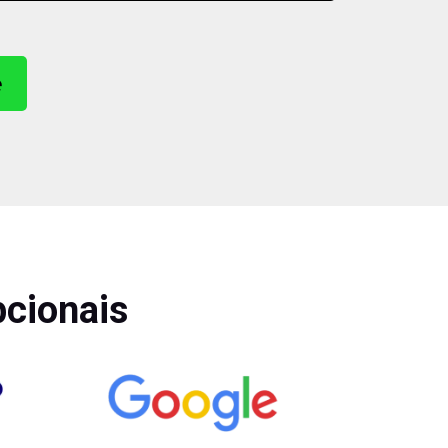
e
pcionais