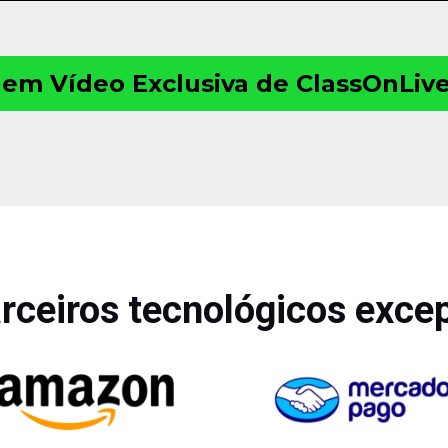
em Vídeo Exclusiva de ClassOnLiv
ceiros tecnológicos exce