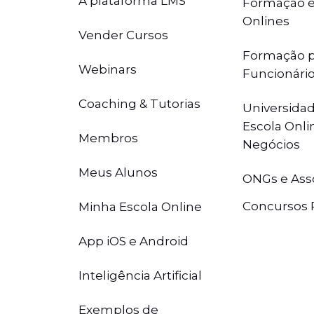
A plataforma LMS
Formação e
Onlines
Vender Cursos
Formação p
Webinars
Funcionári
Coaching & Tutorias
Universidad
Escola Onli
Membros
Negócios
Meus Alunos
ONGs e Ass
Concursos 
Minha Escola Online
App iOS e Android
Inteligência Artificial
Exemplos de