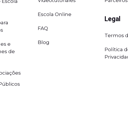
Videotutoriales
Parceiros
 Escola
Escola Online
Legal
ara
FAQ
os
Termos d
Blog
es e
Política 
nes de
Privacid
ociações
Públicos