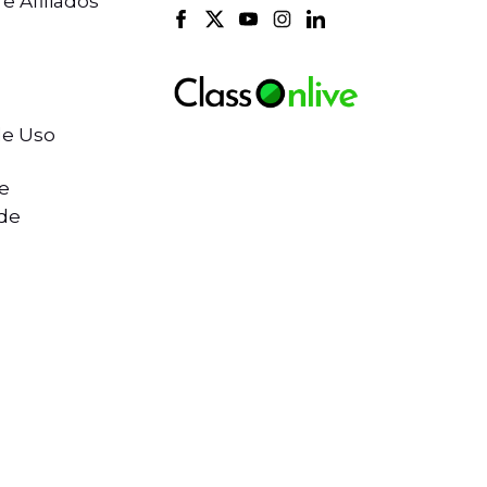
 e Afiliados
e Uso
de
ade