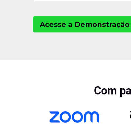
Acesse a Demonstração 
Com par