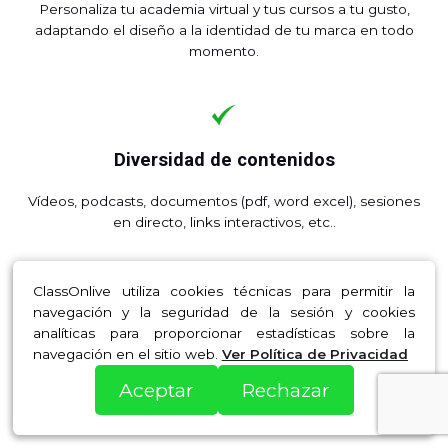
Personaliza tu academia virtual y tus cursos a tu gusto,
adaptando el diseño a la identidad de tu marca en todo
momento.
Diversidad de contenidos
Vídeos, podcasts, documentos (pdf, word excel), sesiones
en directo, links interactivos, etc..
ClassOnlive utiliza cookies técnicas para permitir la
navegación y la seguridad de la sesión y cookies
Múltiples Formaciones
analíticas para proporcionar estadísticas sobre la
navegación en el sitio web.
Ver Política de Privacidad
Mini Cursos, Cursos estructurados en temas, Webinars,
Aceptar
Rechazar
Coaching y Tutorías, Packs y Bundles, Membresías y
Suscripciones, SCORM.