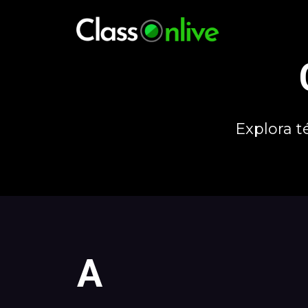
Explora 
A