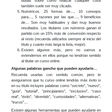
dudas sobre cómo realizar cualquier cosa
también suele ser muy clicado.
Numéricos. 25 formas de…, 10 consejos
para…, 5 razones por las que…, 9 beneficios
de… Son muy habituales y dan muy buenos
resultados. Los titulares con números ganan el
partido con un 15% más de conversión respecto
al resto (recuerda utilizarlos siempre al inicio del
título y cuanto más larga la lista, mejor).
Existen algunos más, pero no vamos a
extendernos en ellos porque no tendrían sentido
al titular un curso online.
Algunas palabras gancho que pueden ayudarte…
Recuerda usarlas con sentido común, pero te
aseguramos que tu curso online tendrás más éxito si
en su título incluyes palabras como “
secreto
”, “
nuevo
”,
“
guía
”, “
tutorial
”, “
principiantes
”, “
exclusivo
”, “
caso
real
”, “
éxito
”, “
divertido
”, “
curiosidades
”, “
alternativas
”,
“
trucos
”…
Existen algunas herramientas que pueden ayudarte en